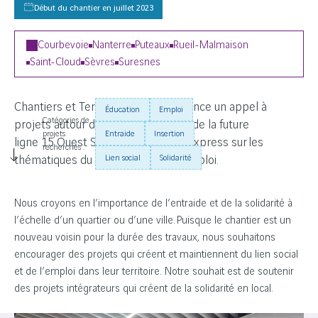
Début du chantier en juillet 2023
Courbevoie
Nanterre
Puteaux
Rueil-Malmaison
Saint-Cloud
Sèvres
Suresnes
Chantiers et Territoires Solidaires lance un appel à
Éducation
Emploi
Catégories de
projets autour des chantiers VINCI de la future
projets
Entraide
Insertion
ligne 15 Ouest Sud du Grand Paris Express sur les
recherchés :
Lien social
Solidarité
thématiques du lien social et de l’emploi.
Scroller
pour
lire
la
Nous croyons en l’importance de l’entraide et de la solidarité à
suite
l’échelle d’un quartier ou d’une ville. Puisque le chantier est un
nouveau voisin pour la durée des travaux, nous souhaitons
encourager des projets qui créent et maintiennent du lien social
et de l’emploi dans leur territoire. Notre souhait est de soutenir
des projets intégrateurs qui créent de la solidarité en local.