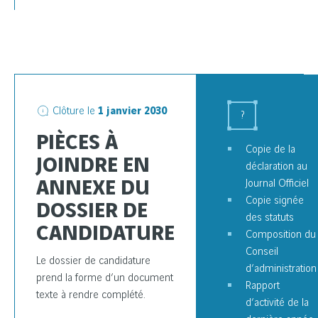
Clôture le
1 janvier 2030
?
PIÈCES À
Copie de la
JOINDRE EN
déclaration au
ANNEXE DU
Journal Officiel
Copie signée
DOSSIER DE
des statuts
CANDIDATURE
Composition du
Conseil
Le dossier de candidature
d’administration
prend la forme d’un document
Rapport
texte à rendre complété.
d’activité de la