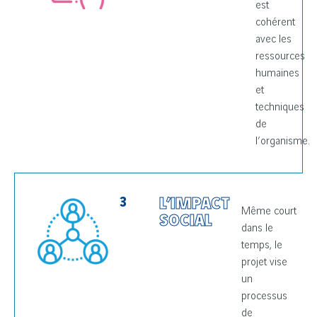
est
cohérent
avec les
ressources
humaines
et
techniques
de
l’organisme.
3
L’IMPACT
Même court
SOCIAL
dans le
temps, le
projet vise
un
processus
de