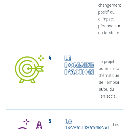
changement
positif ou
d’impact
pérenne sur
un territoire.
4
LE
Le projet
DOMAINE
porte sur la
D’ACTION
thématique
de l’emploi
et/ou du
lien social.
5
LA
Les
LOCALISATION