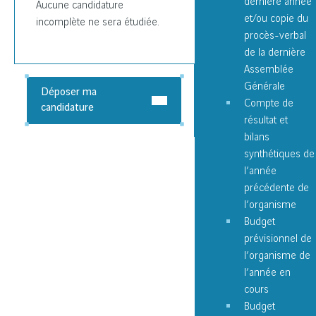
dernière année
Aucune candidature
et/ou copie du
incomplète ne sera étudiée.
procès-verbal
de la dernière
Assemblée
Générale
Déposer ma
Compte de
candidature
résultat et
bilans
synthétiques de
l’année
précédente de
l’organisme
Budget
prévisionnel de
l’organisme de
l’année en
cours
Budget