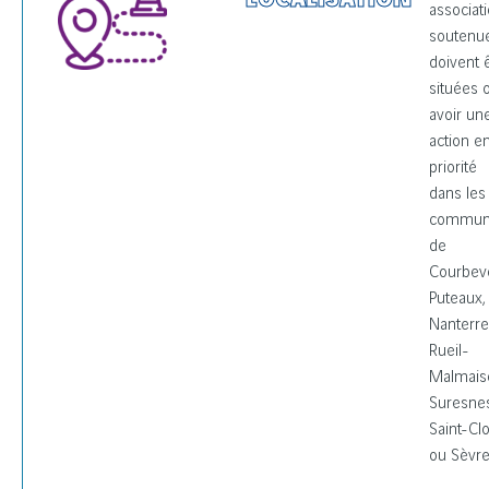
associat
soutenu
doivent 
situées 
avoir un
action e
priorité
dans les
commun
de
Courbevo
Puteaux,
Nanterre
Rueil-
Malmais
Suresne
Saint-Cl
ou Sèvre