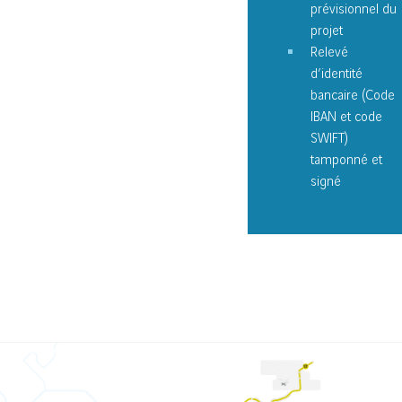
prévisionnel du
projet
Relevé
d’identité
bancaire (Code
IBAN et code
SWIFT)
tamponné et
signé