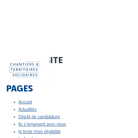
Panneau de gestion des cookies
PLAN DU SITE
Aller
directement
au
contenu
PAGES
Accueil
Actualités
Dépôt de candidature
Ils s’engagent avec nous
Je teste mon éligibilité