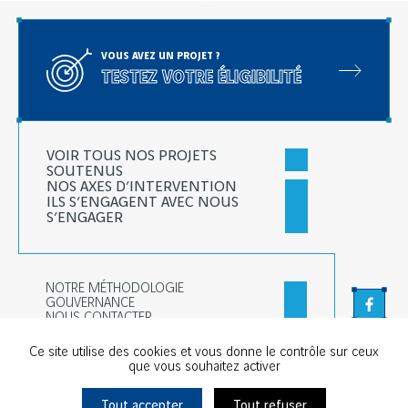
VOUS AVEZ UN PROJET ?
TESTEZ VOTRE ÉLIGIBILITÉ
VOIR TOUS NOS PROJETS
SOUTENUS
NOS AXES D’INTERVENTION
ILS S’ENGAGENT AVEC NOUS
S’ENGAGER
NOTRE MÉTHODOLOGIE
GOUVERNANCE
Faceb
NOUS CONTACTER
Linked
Ce site utilise des cookies et vous donne le contrôle sur ceux
que vous souhaitez activer
Tout accepter
Tout refuser
© Chantiers & Territoires Solidaires - Tous droits réservés