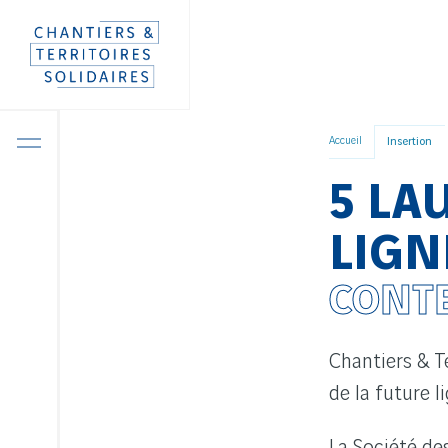
Aller
Panneau de gestion des cookies
directement
au
contenu
Accueil
Insertion
5 LA
LIGN
CONTE
Chantiers & Te
de la future l
La Société de