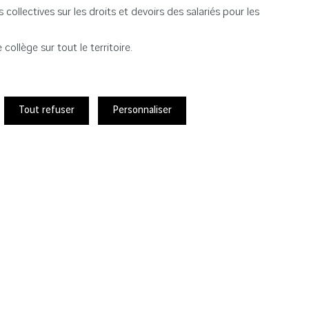
ollectives sur les droits et devoirs des salariés pour les
collège sur tout le territoire.
itants. Félicitations à elles !
Tout refuser
Personnaliser
 invités à s’engager auprès de ces associations selon leurs