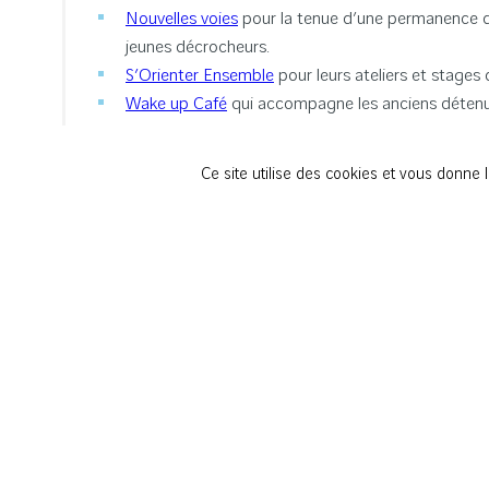
Nouvelles voies
pour la tenue d’une permanence d’a
jeunes décrocheurs.
S’Orienter Ensemble
pour leurs ateliers et stages 
Wake up Café
qui accompagne les anciens détenus 
Ces associations bénéficieront d’un soutien de 3 ans p
Ce site utilise des cookies et vous donne 
L’ENGAGEMENT DE
Au-delà d’un soutien financier apporté par le fonds de
centres d’intérêts et leurs moyens. Plusieurs actions s