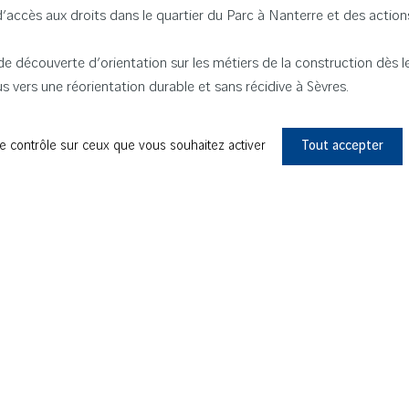
ccès aux droits dans le quartier du Parc à Nanterre et des actions c
de découverte d’orientation sur les métiers de la construction dès le 
vers une réorientation durable et sans récidive à Sèvres.
our le maintien et le développement de leurs activités auprès des hab
le contrôle sur ceux que vous souhaitez activer
Tout accepter
S COLLABORATEURS
 dotation Chantiers & Territoires Solidaires, les collaborateurs sont
ont déjà prévues afin d’ouvrir nos chantiers sur leur environnement.