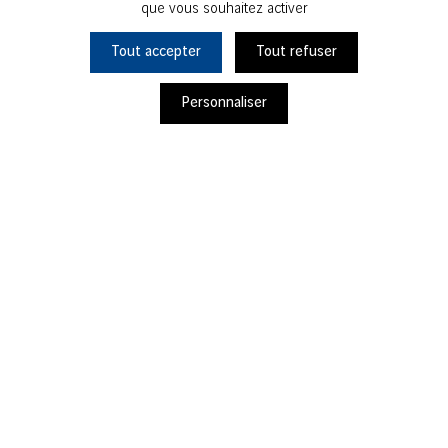
que vous souhaitez activer
Montrouge
Tout accepter
Tout refuser
Personnaliser
Ils s'engagent avec nous
Projet Soutenu en
2026
OKANNI
Champs-sur-Marne