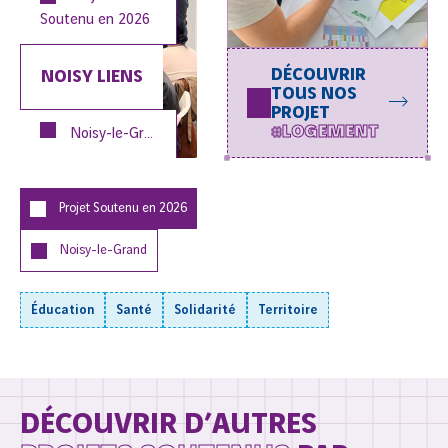
Soutenu en
2026
DÉCOUVRIR
NOISY LIENS
TOUS NOS
PROJET
#LOGEMENT
Noisy-le-Grand
Projet Soutenu en
2026
Noisy-le-Grand
Éducation
Santé
Solidarité
Territoire
DÉCOUVRIR D’AUTRES