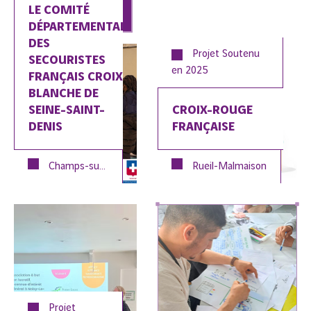
LE COMITÉ
En savoir plus
DÉPARTEMENTAL
DES
Projet Soutenu
SECOURISTES
en
2025
FRANÇAIS CROIX
BLANCHE DE
SEINE-SAINT-
CROIX-ROUGE
DENIS
FRANÇAISE
Champs-sur-Marne
Noisy-le-Grand
Rueil-Malmaison
Projet