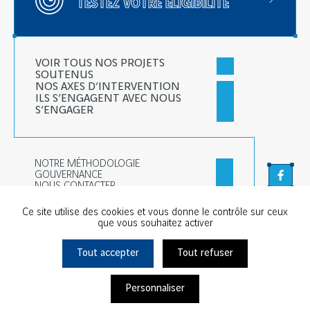
TESTEZ VOTRE ÉLIGIBILITÉ
VOIR TOUS NOS PROJETS
SOUTENUS
NOS AXES D’INTERVENTION
ILS S’ENGAGENT AVEC NOUS
S’ENGAGER
NOTRE MÉTHODOLOGIE
GOUVERNANCE
Faceb
NOUS CONTACTER
Linked
Ce site utilise des cookies et vous donne le contrôle sur ceux
que vous souhaitez activer
Tout accepter
Tout refuser
© Chantiers & Territoires Solidaires - Tous droits réservés
Vie privée
Mentions légales
Plan du site
Cookies
Personnaliser
Ils s'engagent avec nous
Conception & développement : G comme une idée