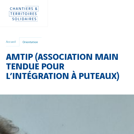
Aller
Panneau de gestion des cookies
directement
au
contenu
Accueil
Orientation
AMTIP (ASSOCIATION MAIN
TENDUE POUR
L’INTÉGRATION À PUTEAUX)