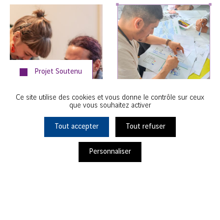
Projet Soutenu
en
2026
Ce site utilise des cookies et vous donne le contrôle sur ceux
que vous souhaitez activer
DÉCOUVRIR
SOLENCIEL
TOUS NOS
Tout accepter
Tout refuser
PROJET
#EMPLOI
Nanterre
Personnaliser
Ils s'engagent avec nous