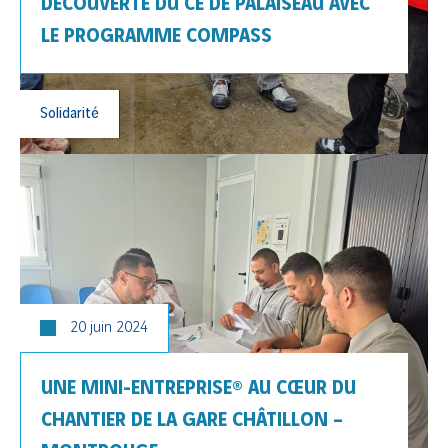
DÉCOUVERTE DU CE DE PALAISEAU AVEC
LE PROGRAMME COMPASS
Solidarité
20 juin 2024
UNE MINI-ENTREPRISE® AU CŒUR DU
CHANTIER DE LA GARE CHÂTILLON –