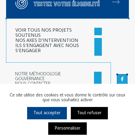
TESTEZ VOTRE ÉLIGIBILITÉ
VOIR TOUS NOS PROJETS
SOUTENUS
NOS AXES D’INTERVENTION
ILS S’ENGAGENT AVEC NOUS
S’ENGAGER
NOTRE MÉTHODOLOGIE
GOUVERNANCE
Faceb
NOUS CONTACTER
Linked
Ce site utilise des cookies et vous donne le contrôle sur ceux
que vous souhaitez activer
Tout accepter
Tout refuser
© Chantiers & Territoires Solidaires - Tous droits réservés
Vie privée
Mentions légales
Plan du site
Cookies
Personnaliser
Ils s'engagent avec nous
Conception & développement : G comme une idée