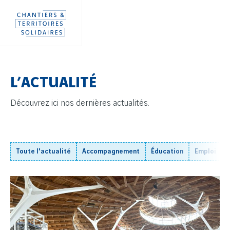
Aller
Panneau de gestion des cookies
directement
au
contenu
L’ACTUALITÉ
Découvrez ici nos dernières actualités.
Toute l'actualité
Accompagnement
Éducation
Emploi