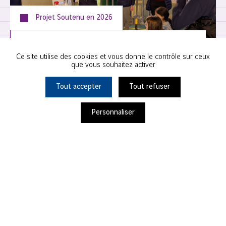
Projet Soutenu en
2026
SECOURISTES FRANÇAIS CROIX BLANCHE –
Ce site utilise des cookies et vous donne le contrôle sur ceux
COMITÉ DÉPARTEMENTAL 93
que vous souhaitez activer
Tout accepter
Tout refuser
Noisy-le-Grand
Personnaliser
Ils s'engagent avec nous