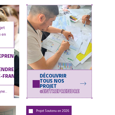
jet
 en
EPRENDRE
ENDRE
DÉCOUVRIR
E-FRANCE
TOUS NOS
PROJET
#ENTREPRENDRE
neux
Champigny-sur-Marne
Malakoff
Montrouge
Projet Soutenu en
2026