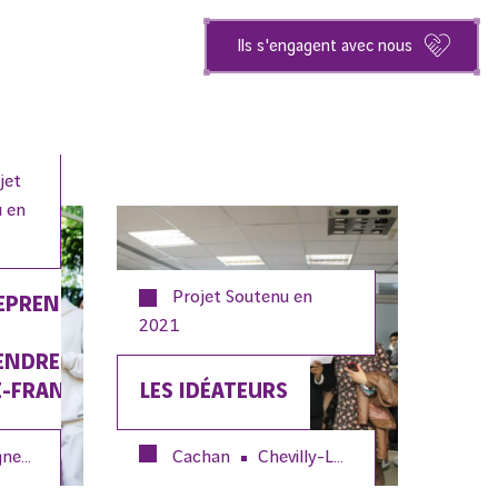
Ils s'engagent avec nous
jet
 en
Projet Soutenu en
EPRENDRE
2021
ENDRE
E-FRANCE
LES IDÉATEURS
neux
Champigny-sur-Marne
Cachan
Chevilly-Larue
Malakoff
Montrouge
Gentilly
K