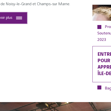
té de Noisy-le-Grand et Champs-sur Marne.
voir plus
Pro
Soutenu
2023
ENTR
POUR
APPR
ÎLE-D
Bag