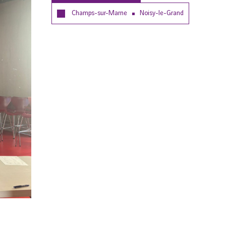
Champs-sur-Marne
Noisy-le-Grand