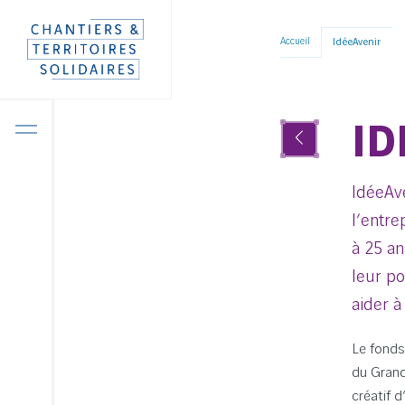
Panneau de gestion des cookies
Aller
Accueil
IdéeAvenir
directement
au
contenu
ID
IdéeAve
l’entr
à 25 an
leur po
aider à
Le fonds 
du Grand 
créatif d