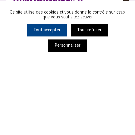
COMITÉ DÉPARTEMENTAL 93
Ce site utilise des cookies et vous donne le contrôle sur ceux
que vous souhaitez activer
Noisy-le-Grand
Tout accepter
Tout refuser
Personnaliser
Ils s'engagent avec nous
Projet Soutenu en
2026
OKANNI