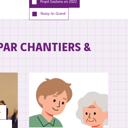
Projet Soutenu en
2022
Noisy-le-Grand
PAR CHANTIERS &
6