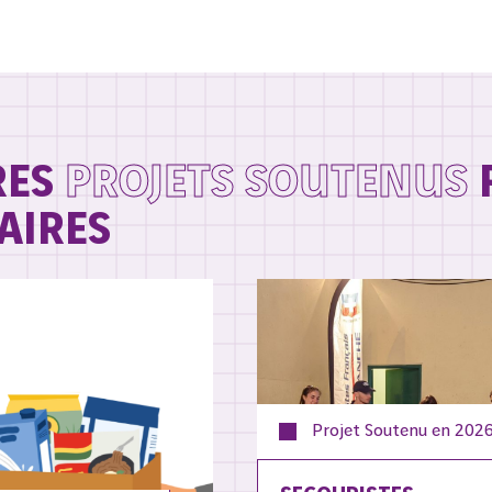
RES
PROJETS SOUTENUS
AIRES
Projet Soutenu en
202