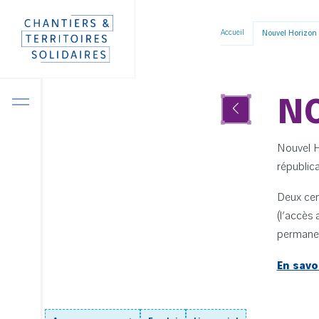
Panneau de gestion des cookies
Aller
Accueil
Nouvel Horizon
directement
au
contenu
NO
Nouvel H
républica
Deux cen
(l’accès 
permanen
En savo