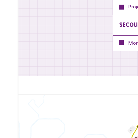
Proj
SECOU
Mon