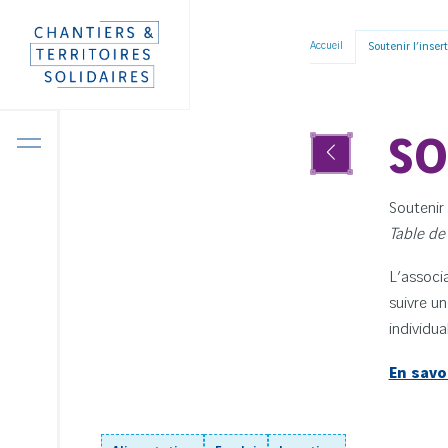
Panneau de gestion des cookies
Aller
Accueil
Soutenir l’inser
directement
au
contenu
SO
Soutenir
Table de
L’associa
suivre un
individua
En savo