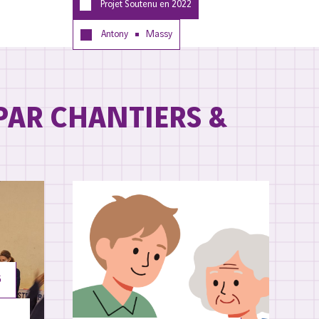
Projet Soutenu en
2022
Antony
Massy
PAR CHANTIERS &
6