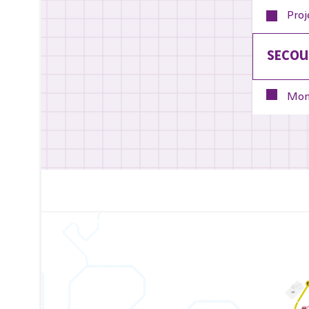
Proj
SECOU
Mon