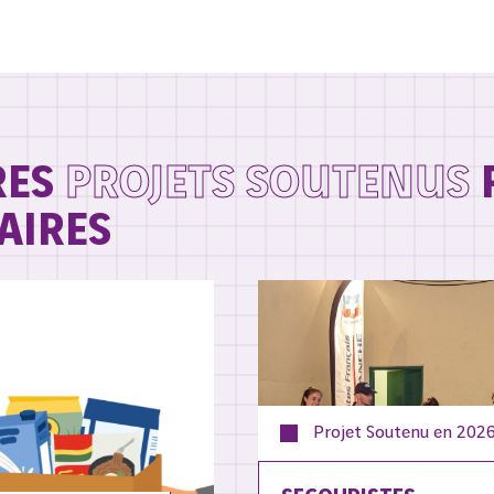
RES
PROJETS SOUTENUS
AIRES
Projet Soutenu en
202