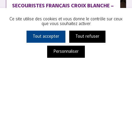
SECOURISTES FRANÇAIS CROIX BLANCHE –
COMITÉ DÉPARTEMENTAL 93
Ce site utilise des cookies et vous donne le contrôle sur ceux
que vous souhaitez activer
Noisy-le-Grand
Tout accepter
Tout refuser
Personnaliser
Ils s'engagent avec nous
Projet Soutenu en
2026
OKANNI