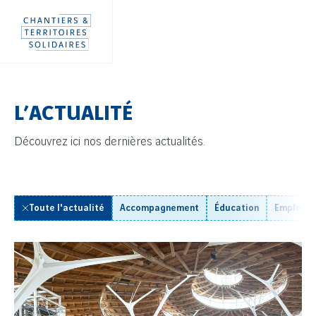
Aller
Panneau de gestion des cookies
directement
au
contenu
L’ACTUALITÉ
Découvrez ici nos dernières actualités.
Toute l'actualité
Accompagnement
Éducation
Emploi